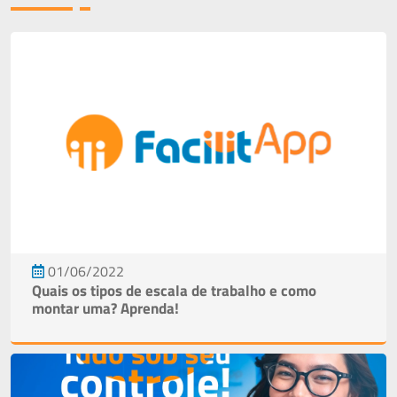
Lig
(1
981
66
01/06/2022
Quais os tipos de escala de trabalho e como
montar uma? Aprenda!