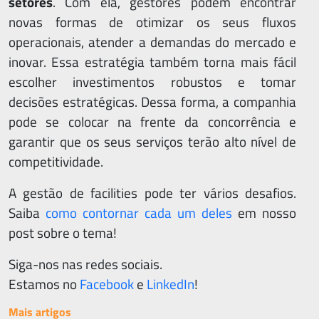
setores
. Com ela, gestores podem encontrar
novas formas de otimizar os seus fluxos
operacionais, atender a demandas do mercado e
Qu
inovar. Essa estratégia também torna mais fácil
so
escolher investimentos robustos e tomar
decisões estratégicas. Dessa forma, a companhia
Art
pode se colocar na frente da concorrência e
Perg
garantir que os seus serviços terão alto nível de
competitividade.
Frequ
A gestão de facilities pode ter vários desafios.
Con
Saiba
como contornar cada um deles
em nosso
Supo
post sobre o tema!
Trein
Siga-nos nas redes sociais.
Estamos no
Facebook
e
LinkedIn
!
Mais artigos