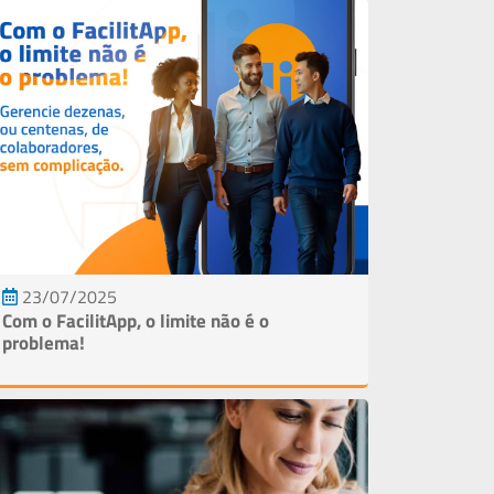
Lig
(1
981
66
23/07/2025
Com o FacilitApp, o limite não é o
problema!