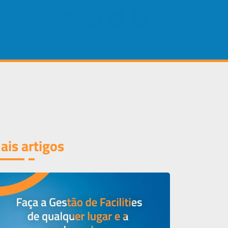
×
ais artigos