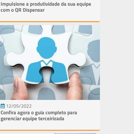
Qu
Impulsione a produtividade da sua equipe
com o QR Dispensar
so
Art
Perg
Frequ
Con
Supo
Trein
12/05/2022
Confira agora o guia completo para
gerenciar equipe terceirizada