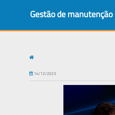
Login
gestão de manutenção 
14/12/2023