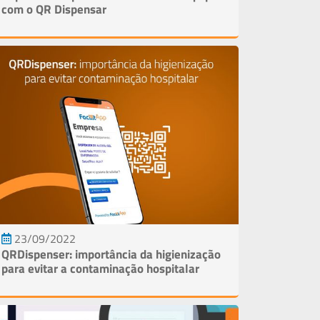
Qu
com o QR Dispensar
so
Art
Perg
Frequ
Con
Supo
Trein
23/09/2022
QRDispenser: importância da higienização
para evitar a contaminação hospitalar