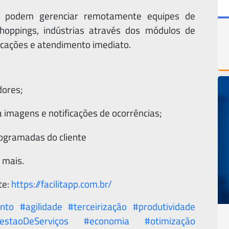
tc. podem gerenciar remotamente equipes de
hoppings, indústrias através dos módulos de
icações e atendimento imediato.
dores;
 imagens e notificações de ocorrências;
rogramadas do cliente
 mais.
te:
https://facilitapp.com.br/
nto
#agilidade
#terceirização
#produtividade
estaoDeServiços
#economia
#otimização