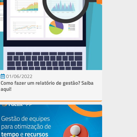
Lig
(1
981
66
01/06/2022
Como fazer um relatório de gestão? Saiba
aqui!