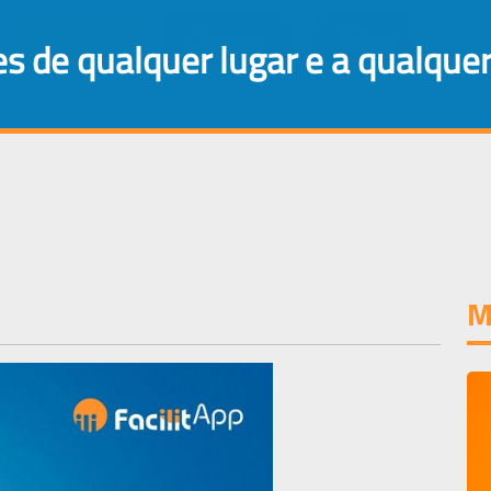
(current)
FAQ
Contato
Início
ties de qualquer lugar e a qualque
M