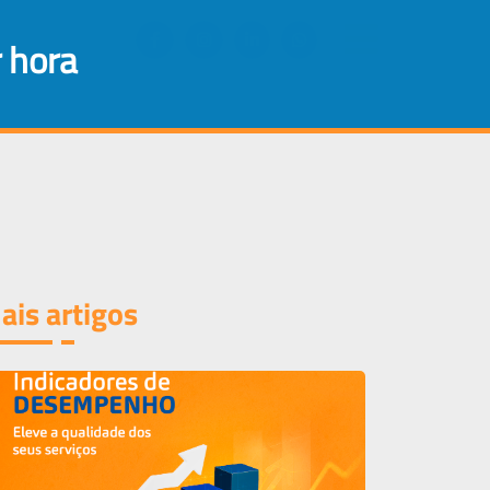
×
r hora
ais artigos