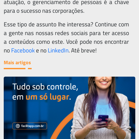
atuação, o gerenciamento de pessoas é a chave
Trein
para o sucesso nas corporações.
Esse tipo de assunto lhe interessa? Continue com
a gente nas nossas redes sociais para ter acesso
a conteúdos como este. Você pode nos encontrar
no
Facebook
e no
LinkedIn
. Até breve!
Mais artigos
Lig
(1
981
66