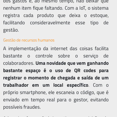
Con
dos gastos e, ao mesmo tempo, não deixar que
nenhum item fique faltando. Com a IoT, o sistema
Supo
registra cada produto que deixa o estoque,
Trein
facilitando consideravelmente esse tipo de
gestão.
Gestão de recursos humanos
A implementação da internet das coisas facilita
bastante o controle sobre o serviço de
colaboradores.
Uma novidade que vem ganhando
bastante espaço é o uso de QR codes para
registrar o momento de chegada e saída de um
Lig
trabalhador em um local específico
. Com o
(1
próprio smartphone, ele escaneia o código, que é
981
enviado em tempo real para o gestor, evitando
66
possíveis fraudes.