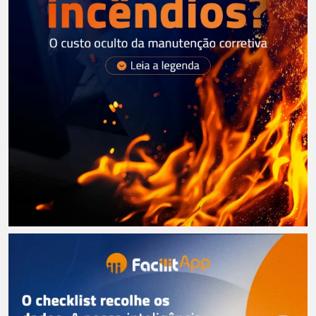
Supo
Trein
Lig
(1
981
66